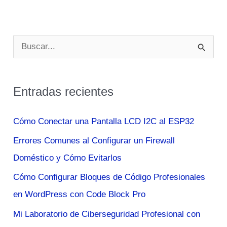
Realizadas
en
Ucrania:
B
Historia,
u
Estrategia
s
y
Entradas recientes
c
Detalles
del
a
Cómo Conectar una Pantalla LCD I2C al ESP32
Ejercicio
r
Errores Comunes al Configurar un Firewall
Militar
p
Doméstico y Cómo Evitarlos
o
Cómo Configurar Bloques de Código Profesionales
r
en WordPress con Code Block Pro
:
Mi Laboratorio de Ciberseguridad Profesional con