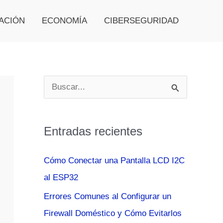
ACIÓN
ECONOMÍA
CIBERSEGURIDAD
B
u
s
Entradas recientes
c
a
Cómo Conectar una Pantalla LCD I2C
r
al ESP32
p
Errores Comunes al Configurar un
o
Firewall Doméstico y Cómo Evitarlos
r