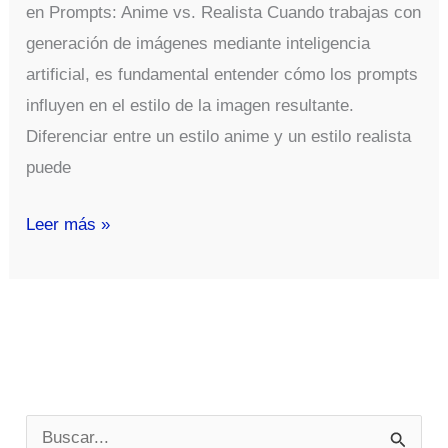
en Prompts: Anime vs. Realista Cuando trabajas con
generación de imágenes mediante inteligencia
artificial, es fundamental entender cómo los prompts
influyen en el estilo de la imagen resultante.
Diferenciar entre un estilo anime y un estilo realista
puede
Cómo
Leer más »
Reconocer
un
Estilo
en
Prompts:
Anime
B
vs.