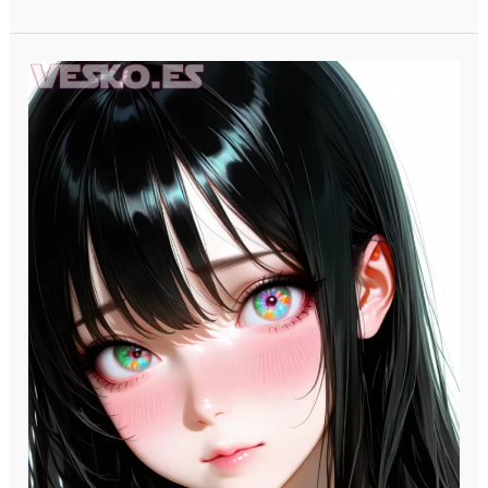
Realista
Flux
1
Dev
Comfyui