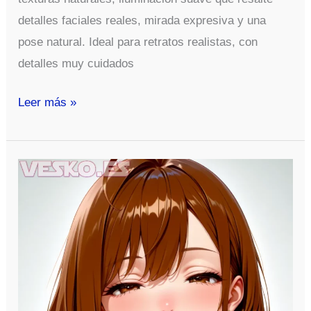
detalles faciales reales, mirada expresiva y una
pose natural. Ideal para retratos realistas, con
detalles muy cuidados
Chica
Leer más »
Muy
Realista
Hecha
Con
Flux
1
Dev
Y
Comfyui