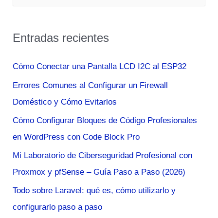
u
Realista
s
Entradas recientes
c
a
Cómo Conectar una Pantalla LCD I2C al ESP32
r
Errores Comunes al Configurar un Firewall
p
Doméstico y Cómo Evitarlos
o
Cómo Configurar Bloques de Código Profesionales
r
en WordPress con Code Block Pro
:
Mi Laboratorio de Ciberseguridad Profesional con
Proxmox y pfSense – Guía Paso a Paso (2026)
Todo sobre Laravel: qué es, cómo utilizarlo y
configurarlo paso a paso