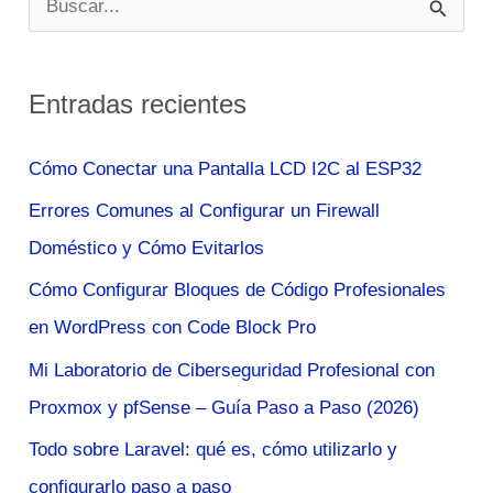
u
s
Entradas recientes
c
a
Cómo Conectar una Pantalla LCD I2C al ESP32
r
Errores Comunes al Configurar un Firewall
p
Doméstico y Cómo Evitarlos
o
Cómo Configurar Bloques de Código Profesionales
r
en WordPress con Code Block Pro
:
Mi Laboratorio de Ciberseguridad Profesional con
Proxmox y pfSense – Guía Paso a Paso (2026)
Todo sobre Laravel: qué es, cómo utilizarlo y
configurarlo paso a paso