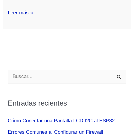
La
Leer más »
Fuerza
Aérea
Italiana
declara
operativo
al
B
F-
u
35
s
|
Entradas recientes
c
Innovación
y
a
Cómo Conectar una Pantalla LCD I2C al ESP32
poder
r
Errores Comunes al Configurar un Firewall
aéreo