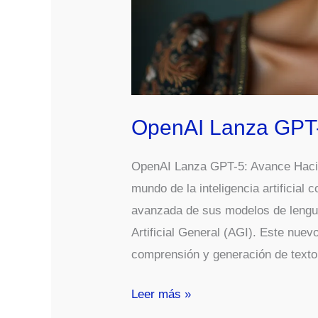
OpenAI Lanza GPT-
OpenAI Lanza GPT-5: Avance Hacia
mundo de la inteligencia artificial
avanzada de sus modelos de lengua
Artificial General (AGI). Este nue
comprensión y generación de texto
OpenAI
Leer más »
Lanza