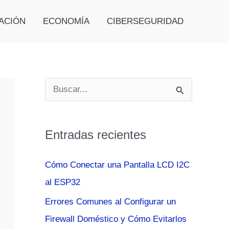
ACIÓN
ECONOMÍA
CIBERSEGURIDAD
B
u
s
Entradas recientes
c
a
Cómo Conectar una Pantalla LCD I2C
r
al ESP32
p
Errores Comunes al Configurar un
o
Firewall Doméstico y Cómo Evitarlos
r