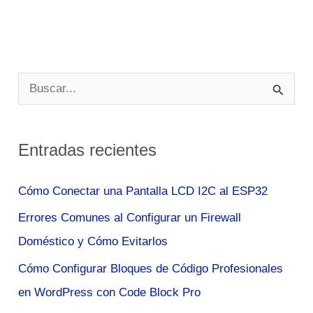
B
u
s
Entradas recientes
c
a
Cómo Conectar una Pantalla LCD I2C al ESP32
r
Errores Comunes al Configurar un Firewall
p
Doméstico y Cómo Evitarlos
o
Cómo Configurar Bloques de Código Profesionales
r
en WordPress con Code Block Pro
: