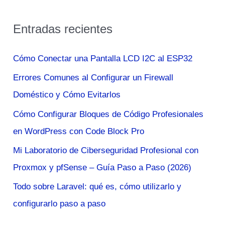
s
Entradas recientes
c
a
Cómo Conectar una Pantalla LCD I2C al ESP32
r
Errores Comunes al Configurar un Firewall
p
Doméstico y Cómo Evitarlos
o
Cómo Configurar Bloques de Código Profesionales
r
en WordPress con Code Block Pro
:
Mi Laboratorio de Ciberseguridad Profesional con
Proxmox y pfSense – Guía Paso a Paso (2026)
Todo sobre Laravel: qué es, cómo utilizarlo y
configurarlo paso a paso