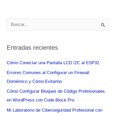
Del
Fitness
Cambia
B
De
u
Look
s
Entradas recientes
c
a
Cómo Conectar una Pantalla LCD I2C al ESP32
r
Errores Comunes al Configurar un Firewall
p
Doméstico y Cómo Evitarlos
o
Cómo Configurar Bloques de Código Profesionales
r
en WordPress con Code Block Pro
:
Mi Laboratorio de Ciberseguridad Profesional con