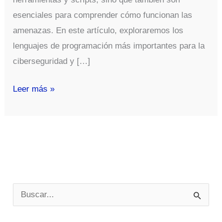
esenciales para comprender cómo funcionan las
amenazas. En este artículo, exploraremos los
lenguajes de programación más importantes para la
ciberseguridad y […]
Los
Leer más »
Lenguajes
de
Programación
Más
Importantes
para
B
la
u
Ciberseguridad