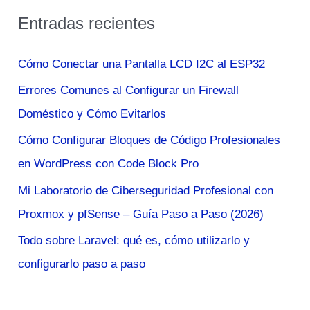
s
Entradas recientes
c
a
Cómo Conectar una Pantalla LCD I2C al ESP32
r
Errores Comunes al Configurar un Firewall
p
Doméstico y Cómo Evitarlos
o
Cómo Configurar Bloques de Código Profesionales
r
en WordPress con Code Block Pro
:
Mi Laboratorio de Ciberseguridad Profesional con
Proxmox y pfSense – Guía Paso a Paso (2026)
Todo sobre Laravel: qué es, cómo utilizarlo y
configurarlo paso a paso