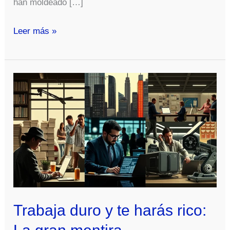
han moldeado […]
La
Leer más »
Gran
Mentira
Del
Deshielo:
¿Qué
hay
detrás
del
discurso
sobre
el
Trabaja duro y te harás rico:
cambio