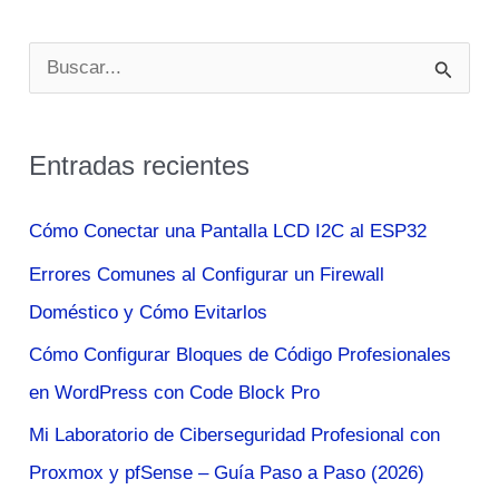
rico:
La
B
gran
u
mentira
s
Entradas recientes
c
a
Cómo Conectar una Pantalla LCD I2C al ESP32
r
Errores Comunes al Configurar un Firewall
p
Doméstico y Cómo Evitarlos
o
Cómo Configurar Bloques de Código Profesionales
r
en WordPress con Code Block Pro
:
Mi Laboratorio de Ciberseguridad Profesional con
Proxmox y pfSense – Guía Paso a Paso (2026)