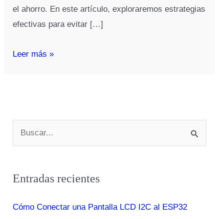
el ahorro. En este artículo, exploraremos estrategias
efectivas para evitar […]
¿Cómo
Leer más »
puedo
evitar
el
gasto
B
impulsivo?
u
s
Entradas recientes
c
a
Cómo Conectar una Pantalla LCD I2C al ESP32
r