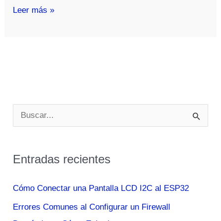
Las
Leer más »
5
mejores
furgonetas
camper
4×4
para
B
2023
u
s
Entradas recientes
c
a
Cómo Conectar una Pantalla LCD I2C al ESP32
r
Errores Comunes al Configurar un Firewall
p