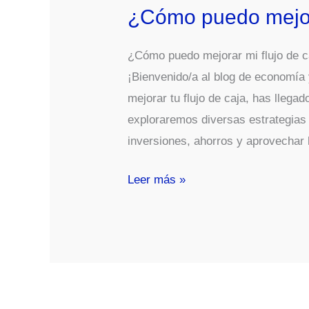
¿Cómo puedo mejora
¿Cómo puedo mejorar mi flujo de c
¡Bienvenido/a al blog de economía
mejorar tu flujo de caja, has llegad
exploraremos diversas estrategias 
inversiones, ahorros y aprovechar 
¿Cómo
Leer más »
puedo
mejorar
mi
flujo
de
caja?