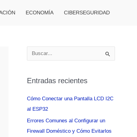
ACIÓN
ECONOMÍA
CIBERSEGURIDAD
B
u
s
Entradas recientes
c
a
Cómo Conectar una Pantalla LCD I2C
r
al ESP32
p
Errores Comunes al Configurar un
o
Firewall Doméstico y Cómo Evitarlos
r