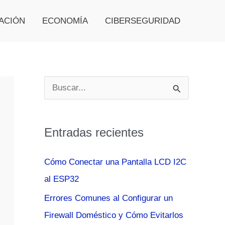
ACIÓN
ECONOMÍA
CIBERSEGURIDAD
B
u
s
Entradas recientes
c
a
Cómo Conectar una Pantalla LCD I2C
r
al ESP32
p
Errores Comunes al Configurar un
o
Firewall Doméstico y Cómo Evitarlos
r