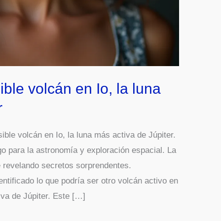
ble volcán en Io, la luna
r
ble volcán en Io, la luna más activa de Júpiter.
go para la astronomía y exploración espacial. La
e revelando secretos sorprendentes.
tificado lo que podría ser otro volcán activo en
iva de Júpiter. Este […]