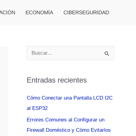
ACIÓN
ECONOMÍA
CIBERSEGURIDAD
B
u
s
Entradas recientes
c
a
Cómo Conectar una Pantalla LCD I2C
r
al ESP32
p
Errores Comunes al Configurar un
o
Firewall Doméstico y Cómo Evitarlos
r