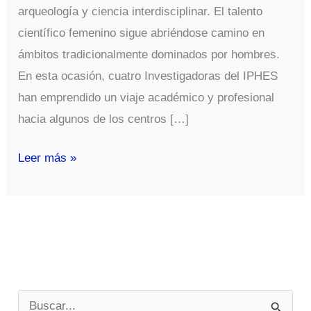
arqueología y ciencia interdisciplinar. El talento
científico femenino sigue abriéndose camino en
ámbitos tradicionalmente dominados por hombres.
En esta ocasión, cuatro Investigadoras del IPHES
han emprendido un viaje académico y profesional
hacia algunos de los centros […]
4
Leer más »
Mujeres
y
un
Destino:
Investigadoras
del
B
IPHES