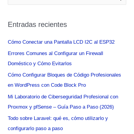
u
Realizan
s
Estancias
Entradas recientes
c
Científicas
en
a
Cómo Conectar una Pantalla LCD I2C al ESP32
el
r
Errores Comunes al Configurar un Firewall
Reino
p
Doméstico y Cómo Evitarlos
Unido
o
Cómo Configurar Bloques de Código Profesionales
r
en WordPress con Code Block Pro
:
Mi Laboratorio de Ciberseguridad Profesional con
Proxmox y pfSense – Guía Paso a Paso (2026)
Todo sobre Laravel: qué es, cómo utilizarlo y
configurarlo paso a paso