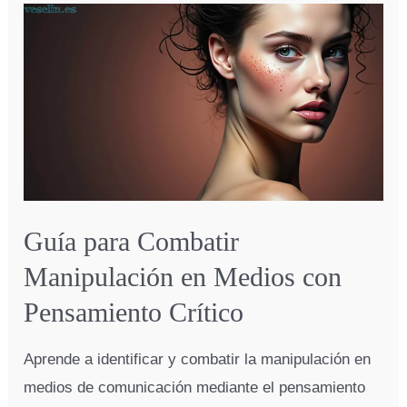
de
Georgia:
el
misterio
de
los
nuevos
10
Guía para Combatir
mandamientos
Manipulación en Medios con
Pensamiento Crítico
Aprende a identificar y combatir la manipulación en
medios de comunicación mediante el pensamiento