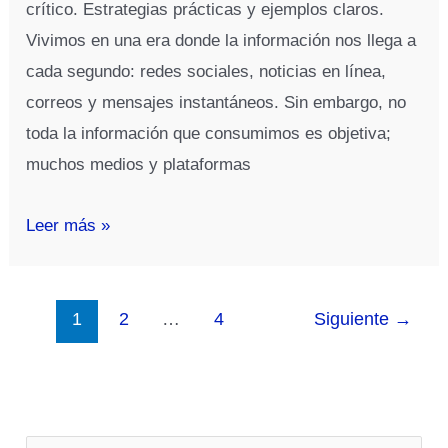
crítico. Estrategias prácticas y ejemplos claros.
Vivimos en una era donde la información nos llega a
cada segundo: redes sociales, noticias en línea,
correos y mensajes instantáneos. Sin embargo, no
toda la información que consumimos es objetiva;
muchos medios y plataformas
Guía
Leer más »
para
Combatir
Manipulación
1
2
…
4
Siguiente
→
en
Medios
con
Pensamiento