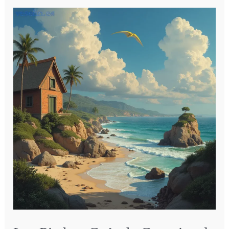
Ser
Bueno
En
El
Amor
Tal
Y
Como
Lo
Exigen
Ellas