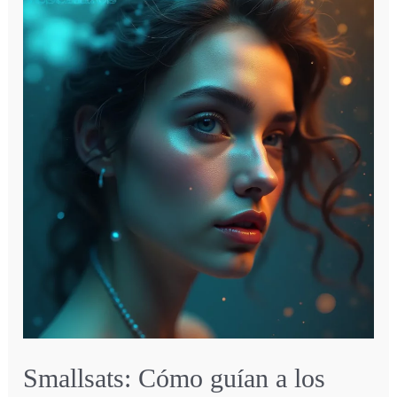
Monitores
para
Mac
|
Guía
de
Regalos
de
Navidad
2025
Smallsats: Cómo guían a los