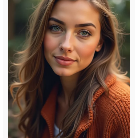
Los
Mejores
Móviles
por
Menos
de
200€
|
Opciones
Potentes,
Baratas
y
Recomendadas