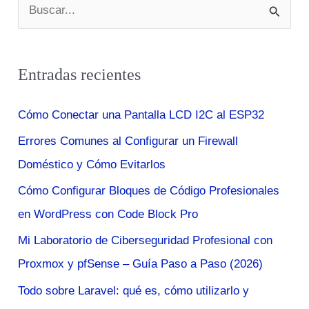
B
Crítico
u
s
Entradas recientes
c
a
Cómo Conectar una Pantalla LCD I2C al ESP32
r
Errores Comunes al Configurar un Firewall
p
Doméstico y Cómo Evitarlos
o
r
Cómo Configurar Bloques de Código Profesionales
:
en WordPress con Code Block Pro
Mi Laboratorio de Ciberseguridad Profesional con
Proxmox y pfSense – Guía Paso a Paso (2026)
Todo sobre Laravel: qué es, cómo utilizarlo y