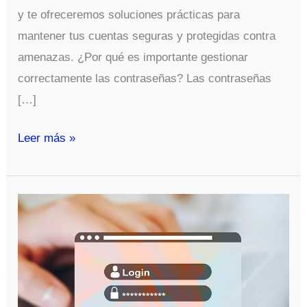
y te ofreceremos soluciones prácticas para
mantener tus cuentas seguras y protegidas contra
amenazas. ¿Por qué es importante gestionar
correctamente las contraseñas? Las contraseñas
[…]
Los
Leer más »
10
errores
más
comunes
en
la
gestión