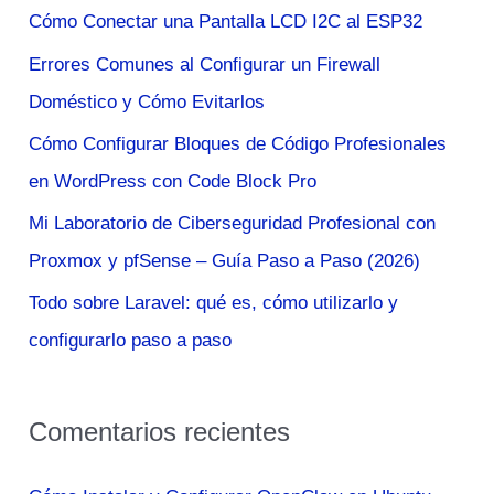
a
Cómo Conectar una Pantalla LCD I2C al ESP32
dos
r
Errores Comunes al Configurar un Firewall
pasos
p
Doméstico y Cómo Evitarlos
(2FA)
o
Cómo Configurar Bloques de Código Profesionales
r
en WordPress con Code Block Pro
:
Mi Laboratorio de Ciberseguridad Profesional con
Proxmox y pfSense – Guía Paso a Paso (2026)
Todo sobre Laravel: qué es, cómo utilizarlo y
configurarlo paso a paso
Comentarios recientes