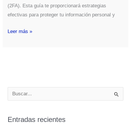
(2FA). Esta guía te proporcionará estrategias
efectivas para proteger tu información personal y
Guía
Leer más »
de
buenas
prácticas
en
el
uso
B
de
u
contraseñas
s
y
Entradas recientes
c
autenticación
en