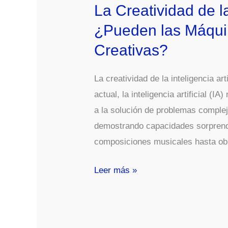
La Creatividad de la 
¿Pueden las Máqui
Creativas?
La creatividad de la inteligencia ar
actual, la inteligencia artificial (I
a la solución de problemas comple
demostrando capacidades sorprende
composiciones musicales hasta obr
La
Leer más »
Creatividad
de
la