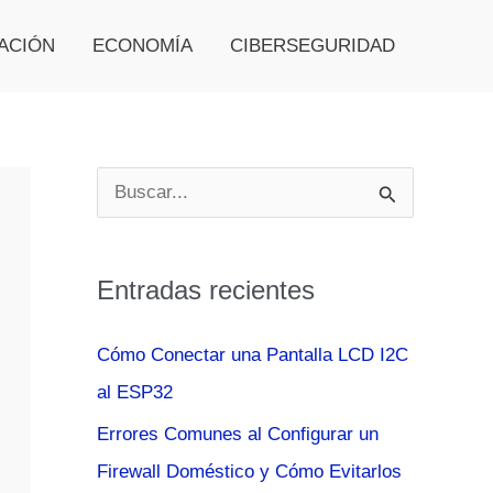
ACIÓN
ECONOMÍA
CIBERSEGURIDAD
B
u
s
Entradas recientes
c
a
Cómo Conectar una Pantalla LCD I2C
r
al ESP32
p
Errores Comunes al Configurar un
o
Firewall Doméstico y Cómo Evitarlos
r