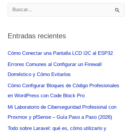
de
B
la
u
Tecnología
s
Micro-
Entradas recientes
c
OLED
en
a
Cómo Conectar una Pantalla LCD I2C al ESP32
2024
r
Errores Comunes al Configurar un Firewall
p
Doméstico y Cómo Evitarlos
o
Cómo Configurar Bloques de Código Profesionales
r
en WordPress con Code Block Pro
:
Mi Laboratorio de Ciberseguridad Profesional con
Proxmox y pfSense – Guía Paso a Paso (2026)
Todo sobre Laravel: qué es, cómo utilizarlo y