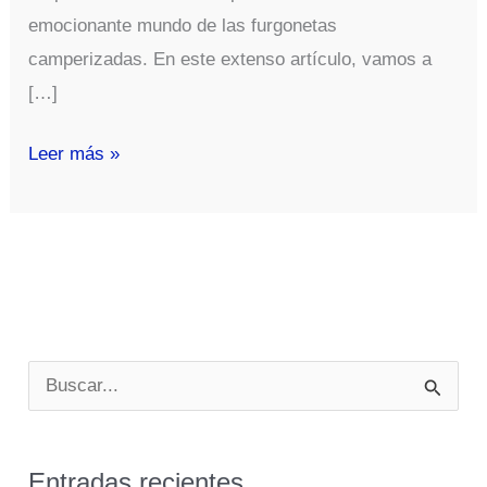
emocionante mundo de las furgonetas
camperizadas. En este extenso artículo, vamos a
[…]
Las
Leer más »
5
mejores
furgonetas
para
camperizar
en
B
2023
u
s
Entradas recientes