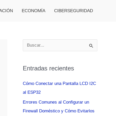
ACIÓN
ECONOMÍA
CIBERSEGURIDAD
B
u
s
Entradas recientes
c
a
Cómo Conectar una Pantalla LCD I2C
r
al ESP32
p
Errores Comunes al Configurar un
o
Firewall Doméstico y Cómo Evitarlos
r