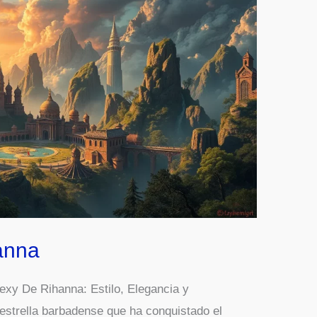
anna
xy De Rihanna: Estilo, Elegancia y
strella barbadense que ha conquistado el