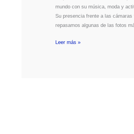
mundo con su música, moda y actitu
Su presencia frente a las cámaras 
repasamos algunas de las fotos m
Fotos
Leer más »
Sexy
De
Rihanna