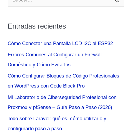
u
s
Entradas recientes
c
a
Cómo Conectar una Pantalla LCD I2C al ESP32
r
Errores Comunes al Configurar un Firewall
p
Doméstico y Cómo Evitarlos
o
Cómo Configurar Bloques de Código Profesionales
r
en WordPress con Code Block Pro
:
Mi Laboratorio de Ciberseguridad Profesional con
Proxmox y pfSense – Guía Paso a Paso (2026)
Todo sobre Laravel: qué es, cómo utilizarlo y
configurarlo paso a paso