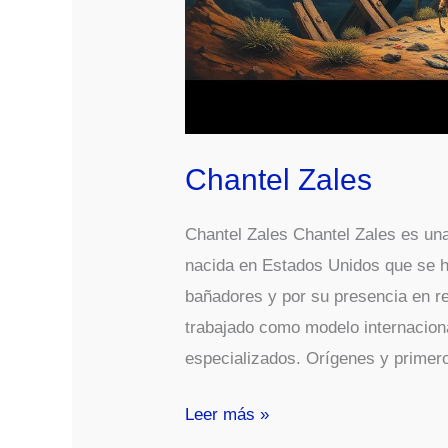
Chantel Zales
Chantel Zales Chantel Zales es una
nacida en Estados Unidos que se h
bañadores y por su presencia en r
trabajado como modelo internaciona
especializados. Orígenes y primer
Chantel
Leer más »
Zales