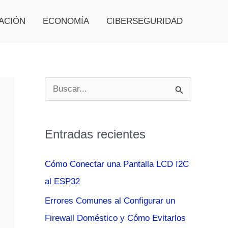
ACIÓN
ECONOMÍA
CIBERSEGURIDAD
B
u
s
Entradas recientes
c
a
Cómo Conectar una Pantalla LCD I2C
r
al ESP32
p
Errores Comunes al Configurar un
o
Firewall Doméstico y Cómo Evitarlos
r