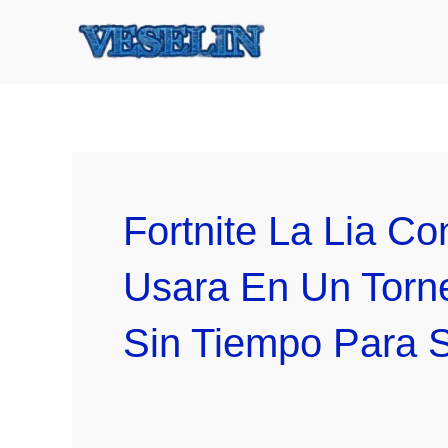
Ir
al
contenido
Fortnite La Lia C
Usara En Un Torn
Sin Tiempo Para 