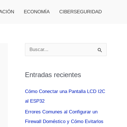
ACIÓN
ECONOMÍA
CIBERSEGURIDAD
B
u
s
Entradas recientes
c
a
Cómo Conectar una Pantalla LCD I2C
r
al ESP32
p
Errores Comunes al Configurar un
o
Firewall Doméstico y Cómo Evitarlos
r