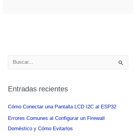
de
Ohm:
qué
es,
fórmula,
ejemplos
B
y
u
cómo
s
aplicarla
Entradas recientes
c
paso
a
a
Cómo Conectar una Pantalla LCD I2C al ESP32
paso
r
Errores Comunes al Configurar un Firewall
p
Doméstico y Cómo Evitarlos
o