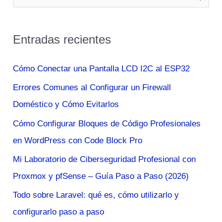
u
Principios
s
y
Entradas recientes
c
Buenas
Prácticas
a
Cómo Conectar una Pantalla LCD I2C al ESP32
r
Errores Comunes al Configurar un Firewall
p
Doméstico y Cómo Evitarlos
o
Cómo Configurar Bloques de Código Profesionales
r
en WordPress con Code Block Pro
:
Mi Laboratorio de Ciberseguridad Profesional con
Proxmox y pfSense – Guía Paso a Paso (2026)
Todo sobre Laravel: qué es, cómo utilizarlo y
configurarlo paso a paso