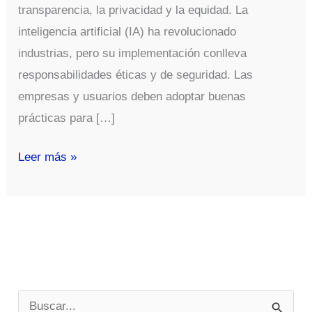
transparencia, la privacidad y la equidad. La
inteligencia artificial (IA) ha revolucionado
industrias, pero su implementación conlleva
responsabilidades éticas y de seguridad. Las
empresas y usuarios deben adoptar buenas
prácticas para […]
Uso
Leer más »
Ético
y
Seguro
de
la
Inteligencia
B
Artificial: