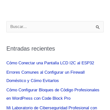
Seguridad
2025
B
u
s
Entradas recientes
c
a
Cómo Conectar una Pantalla LCD I2C al ESP32
r
Errores Comunes al Configurar un Firewall
p
Doméstico y Cómo Evitarlos
o
Cómo Configurar Bloques de Código Profesionales
r
en WordPress con Code Block Pro
:
Mi Laboratorio de Ciberseguridad Profesional con