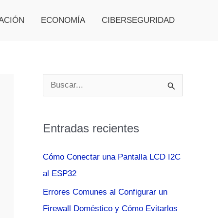
ACIÓN
ECONOMÍA
CIBERSEGURIDAD
B
u
s
Entradas recientes
c
a
Cómo Conectar una Pantalla LCD I2C
r
al ESP32
p
Errores Comunes al Configurar un
o
Firewall Doméstico y Cómo Evitarlos
r