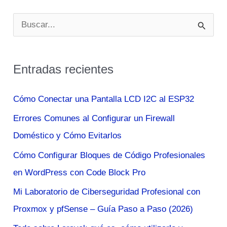
los
B
Videojuegos
u
a
s
Experiencias
Entradas recientes
c
Sociales
y
a
Cómo Conectar una Pantalla LCD I2C al ESP32
Culturales
r
Errores Comunes al Configurar un Firewall
p
Doméstico y Cómo Evitarlos
o
Cómo Configurar Bloques de Código Profesionales
r
en WordPress con Code Block Pro
:
Mi Laboratorio de Ciberseguridad Profesional con
Proxmox y pfSense – Guía Paso a Paso (2026)