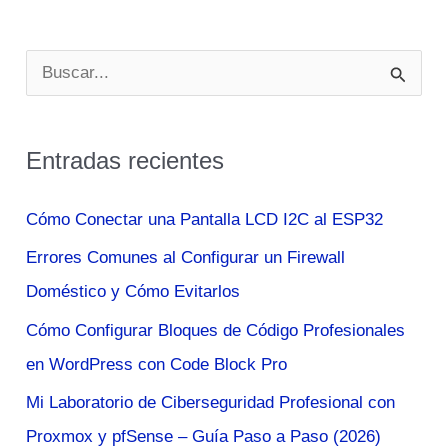
Protección
de
B
Datos
u
Sensibles
s
en
Entradas recientes
c
el
Mundo
a
Cómo Conectar una Pantalla LCD I2C al ESP32
Digital
r
Errores Comunes al Configurar un Firewall
p
Doméstico y Cómo Evitarlos
o
Cómo Configurar Bloques de Código Profesionales
r
en WordPress con Code Block Pro
:
Mi Laboratorio de Ciberseguridad Profesional con
Proxmox y pfSense – Guía Paso a Paso (2026)