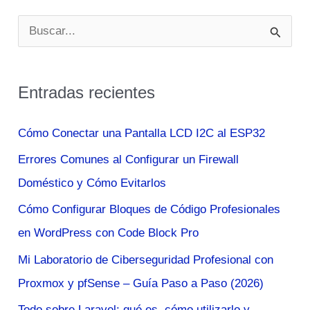
B
u
s
Entradas recientes
c
a
Cómo Conectar una Pantalla LCD I2C al ESP32
r
Errores Comunes al Configurar un Firewall
p
Doméstico y Cómo Evitarlos
o
Cómo Configurar Bloques de Código Profesionales
r
en WordPress con Code Block Pro
:
Mi Laboratorio de Ciberseguridad Profesional con
Proxmox y pfSense – Guía Paso a Paso (2026)
Todo sobre Laravel: qué es, cómo utilizarlo y