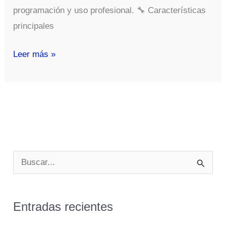
programación y uso profesional. 🔧 Características
principales
Chuwi
Leer más »
Mini
Pc
Rzbox
B
u
s
Entradas recientes
c