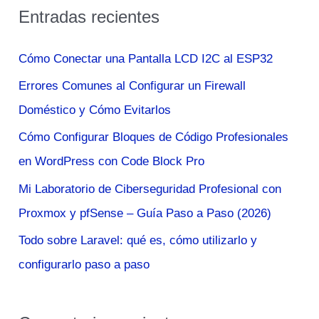
Entradas recientes
c
a
Cómo Conectar una Pantalla LCD I2C al ESP32
r
Errores Comunes al Configurar un Firewall
p
Doméstico y Cómo Evitarlos
o
Cómo Configurar Bloques de Código Profesionales
r
en WordPress con Code Block Pro
:
Mi Laboratorio de Ciberseguridad Profesional con
Proxmox y pfSense – Guía Paso a Paso (2026)
Todo sobre Laravel: qué es, cómo utilizarlo y
configurarlo paso a paso