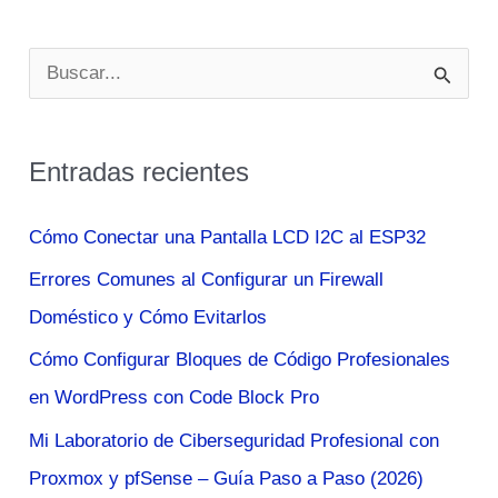
&
Bungalows
B
Portuondo
u
–
s
Bakio
Entradas recientes
c
a
Cómo Conectar una Pantalla LCD I2C al ESP32
r
Errores Comunes al Configurar un Firewall
p
Doméstico y Cómo Evitarlos
o
Cómo Configurar Bloques de Código Profesionales
r
en WordPress con Code Block Pro
:
Mi Laboratorio de Ciberseguridad Profesional con
Proxmox y pfSense – Guía Paso a Paso (2026)