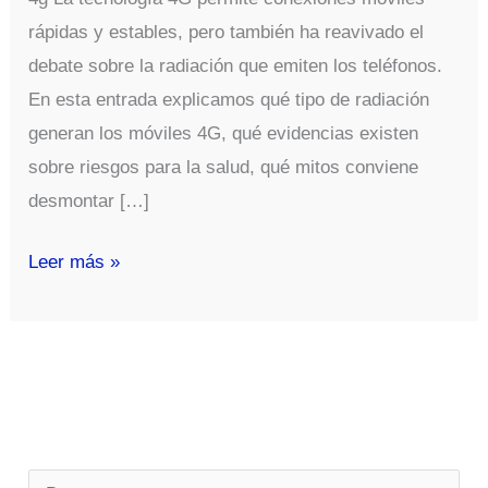
rápidas y estables, pero también ha reavivado el
debate sobre la radiación que emiten los teléfonos.
En esta entrada explicamos qué tipo de radiación
generan los móviles 4G, qué evidencias existen
sobre riesgos para la salud, qué mitos conviene
desmontar […]
Los
Leer más »
Posibles
Peligros
De
La
Radiacion
De
B