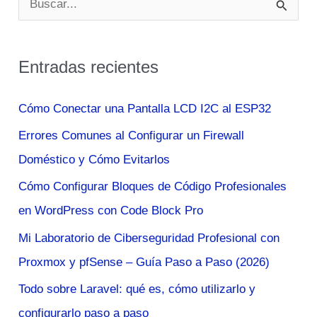
Moviles
u
4g
s
Entradas recientes
c
a
Cómo Conectar una Pantalla LCD I2C al ESP32
r
Errores Comunes al Configurar un Firewall
p
Doméstico y Cómo Evitarlos
o
Cómo Configurar Bloques de Código Profesionales
r
en WordPress con Code Block Pro
:
Mi Laboratorio de Ciberseguridad Profesional con
Proxmox y pfSense – Guía Paso a Paso (2026)
Todo sobre Laravel: qué es, cómo utilizarlo y
configurarlo paso a paso