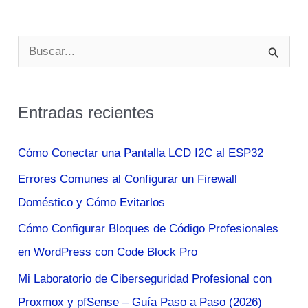
Packs
De
B
Iconos
u
Y
s
Un
Entradas recientes
c
Monton
De
a
Cómo Conectar una Pantalla LCD I2C al ESP32
Juegos
r
Errores Comunes al Configurar un Firewall
Gratis
p
Doméstico y Cómo Evitarlos
Y
o
Con
Cómo Configurar Bloques de Código Profesionales
r
Grandes
en WordPress con Code Block Pro
:
Descuentos
Mi Laboratorio de Ciberseguridad Profesional con
Proxmox y pfSense – Guía Paso a Paso (2026)