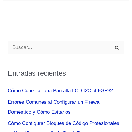
Y
Electrodomesticos
De
Zara
Home
B
Maravillosos
u
Para
s
Conseguir
Entradas recientes
c
Una
Casa
a
Cómo Conectar una Pantalla LCD I2C al ESP32
De
r
Errores Comunes al Configurar un Firewall
Diseno
p
Doméstico y Cómo Evitarlos
o
Cómo Configurar Bloques de Código Profesionales
r