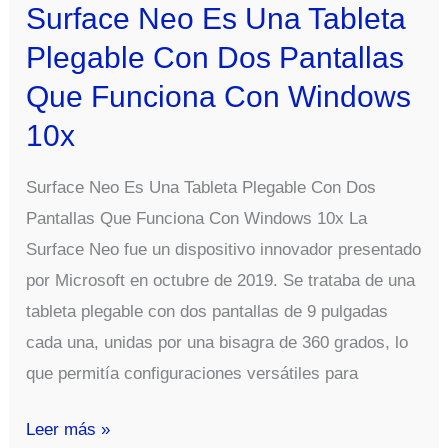
Es
Surface Neo Es Una Tableta
Que
Plegable Con Dos Pantallas
Novedades
Que Funciona Con Windows
Trae
10x
Y
Cuales
Surface Neo Es Una Tableta Plegable Con Dos
Son
Pantallas Que Funciona Con Windows 10x La
Sus
Surface Neo fue un dispositivo innovador presentado
Diferencias
por Microsoft en octubre de 2019. Se trataba de una
Respecto
tableta plegable con dos pantallas de 9 pulgadas
Al
cada una, unidas por una bisagra de 360 grados, lo
Windows
que permitía configuraciones versátiles para
10
Normal
Surface
Leer más »