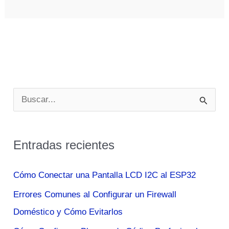
Neo
Es
Una
Tableta
Plegable
Con
B
Dos
u
Pantallas
s
Que
Entradas recientes
c
Funciona
Con
a
Cómo Conectar una Pantalla LCD I2C al ESP32
Windows
r
Errores Comunes al Configurar un Firewall
10x
p
Doméstico y Cómo Evitarlos
o