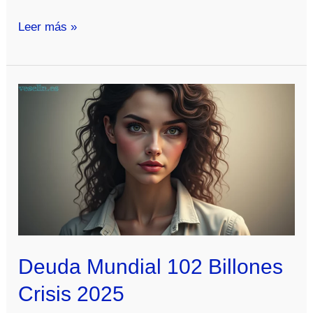
Deuda
Leer más »
102
Billones
Colapso
Financiero
Dalio
Deuda Mundial 102 Billones
Crisis 2025