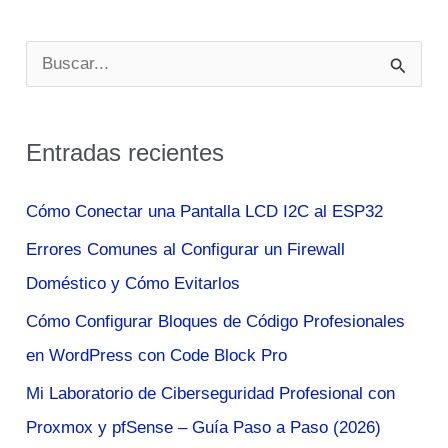
2025
B
u
s
Entradas recientes
c
a
Cómo Conectar una Pantalla LCD I2C al ESP32
r
Errores Comunes al Configurar un Firewall
p
Doméstico y Cómo Evitarlos
o
Cómo Configurar Bloques de Código Profesionales
r
en WordPress con Code Block Pro
:
Mi Laboratorio de Ciberseguridad Profesional con
Proxmox y pfSense – Guía Paso a Paso (2026)