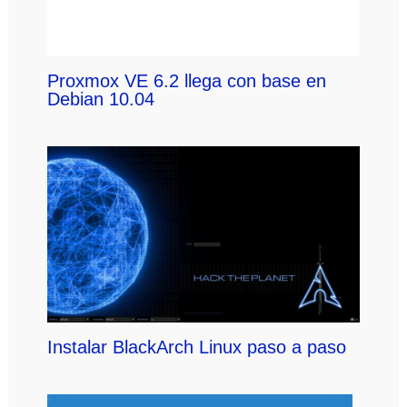
Proxmox VE 6.2 llega con base en
Debian 10.04
Instalar BlackArch Linux paso a paso