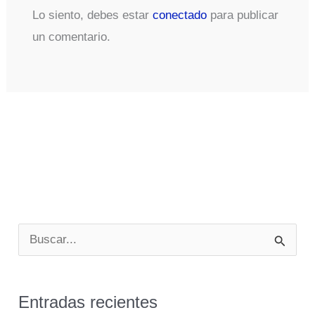
Lo siento, debes estar
conectado
para publicar
un comentario.
B
u
s
Entradas recientes
c