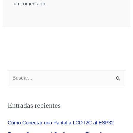
un comentario.
B
u
s
Entradas recientes
c
a
Cómo Conectar una Pantalla LCD I2C al ESP32
r