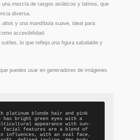
on una mezcla de rasgos asiáticos y latinos, que
encia diversa.
 altos y una mandíbula suave, ideal para
 como accesibilidad.
 sutiles, lo que refleja una figura saludable y
que puedes usar en generadores de imágenes
h platinum blonde hair and pink 
 has bright green eyes with a 
ulticultural appearance with sun-
 facial features are a blend of 
n influences, with an oval face, 