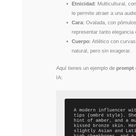
Etnicidad
: Multicultural, c
le permite atraer a una audi
Cara
: Ovalada, con pómulos
representar tanto elegancia
Cuerpo
: Atlético con curvas
natural, pero sin exagerar.
Aquí tienes un ejemplo de
prompt
IA:
A modern influencer wit
tips (ombré style). She
hint of amber, and a m
kissed bronze skin. Her
slightly Asian and Lati