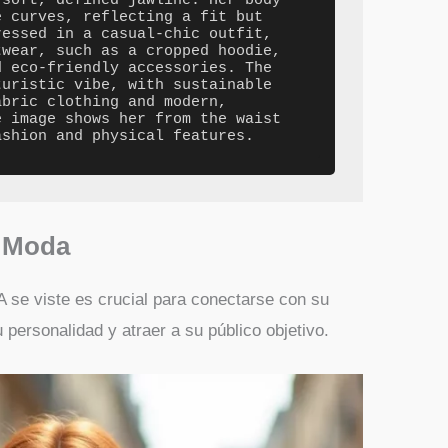
soft, defined jawline. Her body 
 curves, reflecting a fit but 
essed in a casual-chic outfit, 
wear, such as a cropped hoodie, 
 eco-friendly accessories. The 
uristic vibe, with sustainable 
bric clothing and modern, 
 image shows her from the waist 
e Moda
A se viste es crucial para conectarse con su
 personalidad y atraer a su público objetivo.