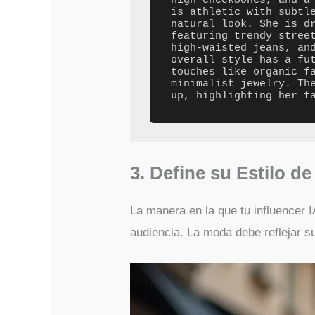
high cheekbones, and a 
is athletic with subtle
natural look. She is dr
featuring trendy street
high-waisted jeans, and
overall style has a fut
touches like organic fa
minimalist jewelry. The
3. Define su Estilo d
La manera en la que tu influencer I
audiencia. La moda debe reflejar su