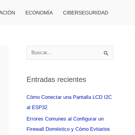
ACIÓN
ECONOMÍA
CIBERSEGURIDAD
B
u
s
Entradas recientes
c
a
Cómo Conectar una Pantalla LCD I2C
r
al ESP32
p
Errores Comunes al Configurar un
o
Firewall Doméstico y Cómo Evitarlos
r