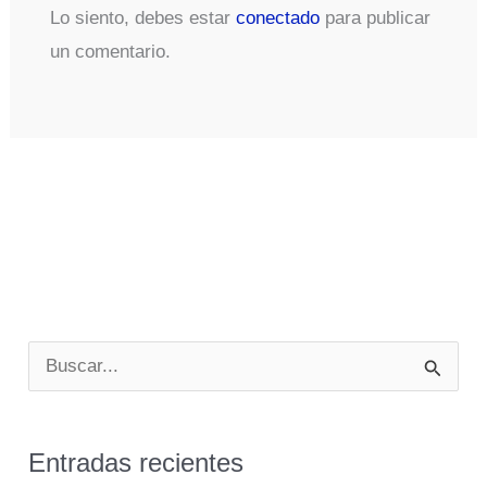
Lo siento, debes estar
conectado
para publicar
un comentario.
B
u
s
Entradas recientes
c