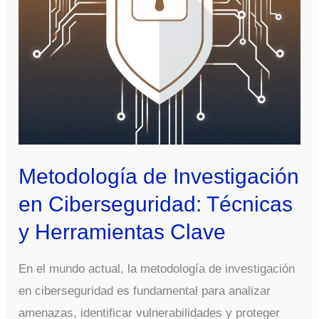
innovadores
Metodología de Investigación
en Ciberseguridad: Técnicas
y Herramientas Clave
En el mundo actual, la metodología de investigación
en ciberseguridad es fundamental para analizar
amenazas, identificar vulnerabilidades y proteger