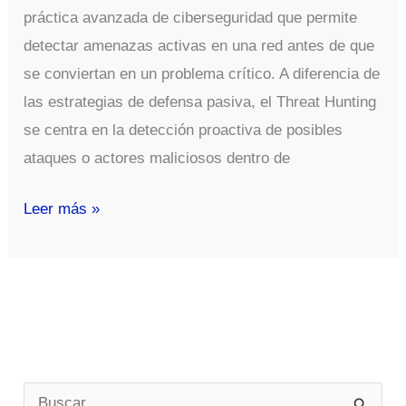
práctica avanzada de ciberseguridad que permite
detectar amenazas activas en una red antes de que
se conviertan en un problema crítico. A diferencia de
las estrategias de defensa pasiva, el Threat Hunting
se centra en la detección proactiva de posibles
ataques o actores maliciosos dentro de
Introducción
Leer más »
al
Threat
Hunting:
Cómo
Detectar
Amenazas
B
Activas