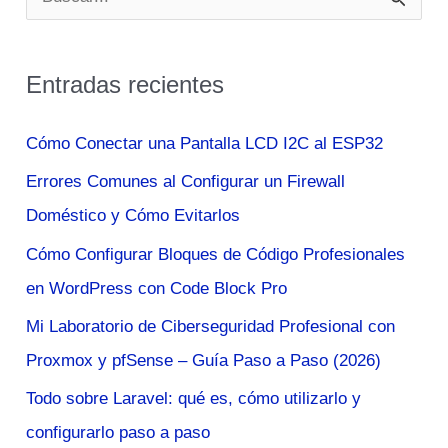
u
en
s
tu
Entradas recientes
c
Red
a
Cómo Conectar una Pantalla LCD I2C al ESP32
r
Errores Comunes al Configurar un Firewall
p
Doméstico y Cómo Evitarlos
o
Cómo Configurar Bloques de Código Profesionales
r
en WordPress con Code Block Pro
:
Mi Laboratorio de Ciberseguridad Profesional con
Proxmox y pfSense – Guía Paso a Paso (2026)
Todo sobre Laravel: qué es, cómo utilizarlo y
configurarlo paso a paso