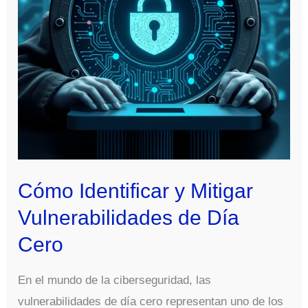
Clave
Cómo Identificar y Mitigar
Vulnerabilidades de Día
Cero
En el mundo de la ciberseguridad, las
vulnerabilidades de día cero representan uno de los