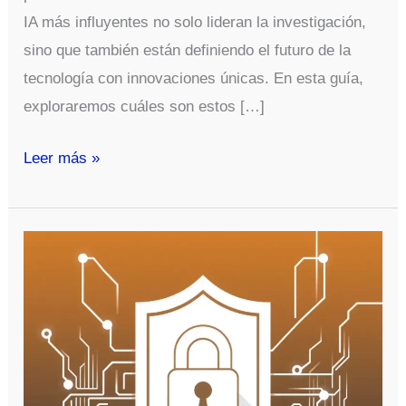
IA más influyentes no solo lideran la investigación,
sino que también están definiendo el futuro de la
tecnología con innovaciones únicas. En esta guía,
exploraremos cuáles son estos […]
Los
Leer más »
laboratorios
de
IA
más
influyentes
y
sus
proyectos