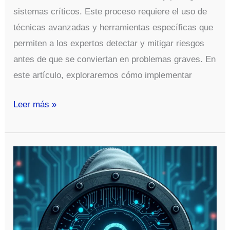
sistemas críticos. Este proceso requiere el uso de
técnicas avanzadas y herramientas específicas que
permiten a los expertos detectar y mitigar riesgos
antes de que se conviertan en problemas graves. En
este artículo, exploraremos cómo implementar
Metodología
Leer más »
de
Investigación
en
Ciberseguridad:
Técnicas
y
Herramientas