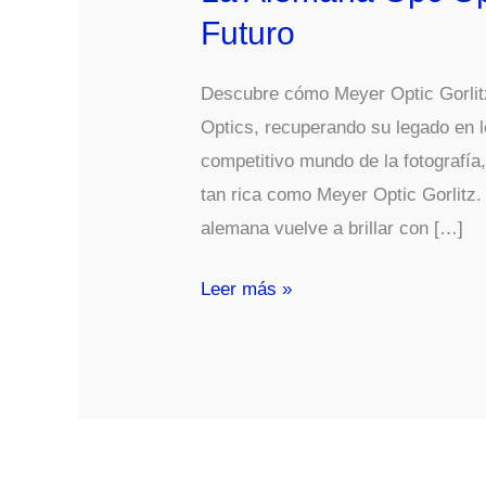
Futuro
Descubre cómo Meyer Optic Gorlit
Optics, recuperando su legado en l
competitivo mundo de la fotografí
tan rica como Meyer Optic Gorlitz. 
alemana vuelve a brillar con […]
Meyer
Leer más »
Optic
Gorlitz
Revive
Bajo
El