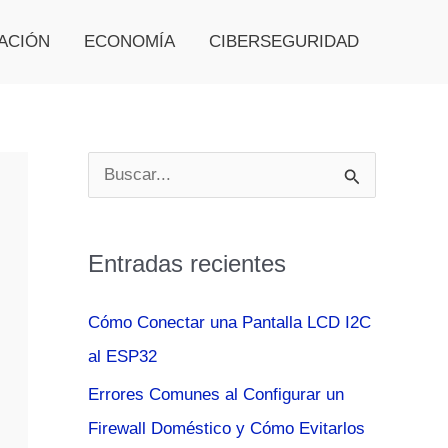
ACIÓN
ECONOMÍA
CIBERSEGURIDAD
B
u
s
Entradas recientes
c
a
Cómo Conectar una Pantalla LCD I2C
r
al ESP32
p
Errores Comunes al Configurar un
o
Firewall Doméstico y Cómo Evitarlos
r