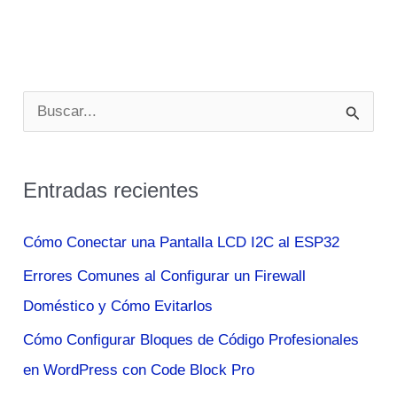
De
Miel
De
Oceania
B
u
s
Entradas recientes
c
a
Cómo Conectar una Pantalla LCD I2C al ESP32
r
Errores Comunes al Configurar un Firewall
p
Doméstico y Cómo Evitarlos
o
Cómo Configurar Bloques de Código Profesionales
r
en WordPress con Code Block Pro
: