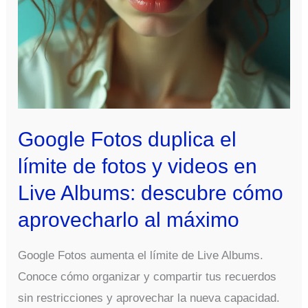
que
debes
saber
Google Fotos duplica el
límite de fotos y videos en
Live Albums: descubre cómo
aprovecharlo al máximo
Google Fotos aumenta el límite de Live Albums.
Conoce cómo organizar y compartir tus recuerdos
sin restricciones y aprovechar la nueva capacidad.