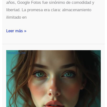
años, Google Fotos fue sinónimo de comodidad y
libertad. La promesa era clara: almacenamiento
ilimitado en
Google
Leer más »
Fotos
deja
de
ofrecer
almacenamiento
ilimitado
para
algunos
videos:
lo