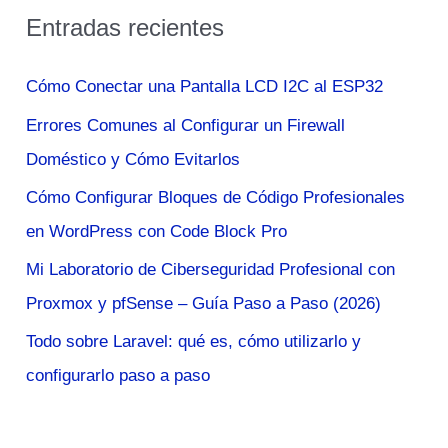
s
Entradas recientes
c
a
Cómo Conectar una Pantalla LCD I2C al ESP32
r
Errores Comunes al Configurar un Firewall
p
Doméstico y Cómo Evitarlos
o
Cómo Configurar Bloques de Código Profesionales
r
en WordPress con Code Block Pro
:
Mi Laboratorio de Ciberseguridad Profesional con
Proxmox y pfSense – Guía Paso a Paso (2026)
Todo sobre Laravel: qué es, cómo utilizarlo y
configurarlo paso a paso