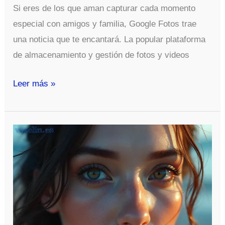
Si eres de los que aman capturar cada momento
especial con amigos y familia, Google Fotos trae
una noticia que te encantará. La popular plataforma
de almacenamiento y gestión de fotos y videos
Google
Leer más »
Fotos
duplica
el
límite
de
fotos
y
videos
en