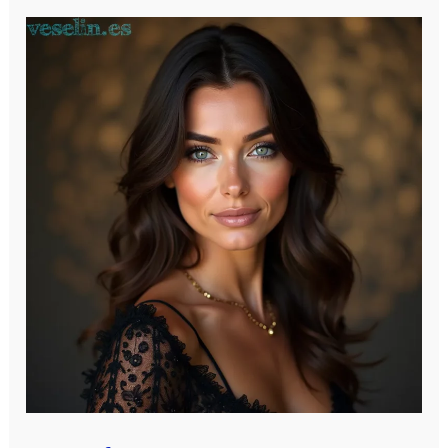
Alguien
Alguien
Ha
Accedido
A
Tus
Fotos
De
Facebook
Con
La
Ultima
Brecha
De