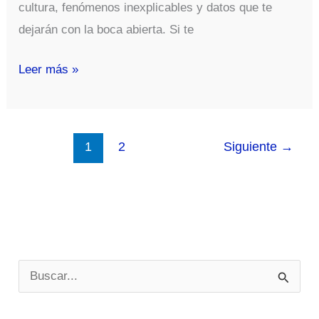
cultura, fenómenos inexplicables y datos que te
dejarán con la boca abierta. Si te
Fotos
Leer más »
Curiosas
1
2
Siguiente
→
B
u