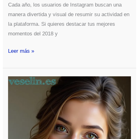
Cada año, los usuarios de Instagram buscan una
manera divertida y visual de resumir su actividad en
la plataforma. Si quieres destacar tus mejores
momentos del 2018 y
Top
Leer más »
Nine
2018:
Cómo
Compartir
Tus
Mejores
Fotos
del
Año