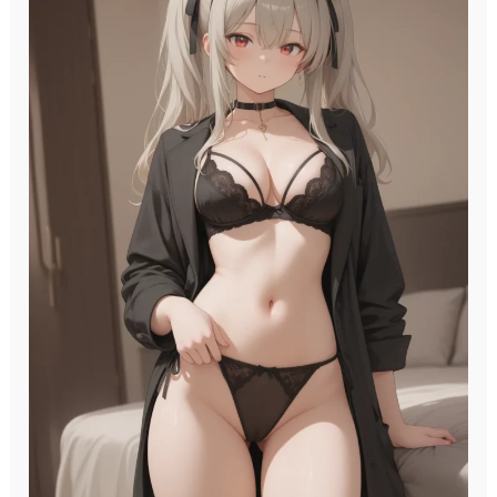
2018:
Reno
Blanco,
Fotografía
como
Terapia
y
Galaxia
|
Xataka
Foto