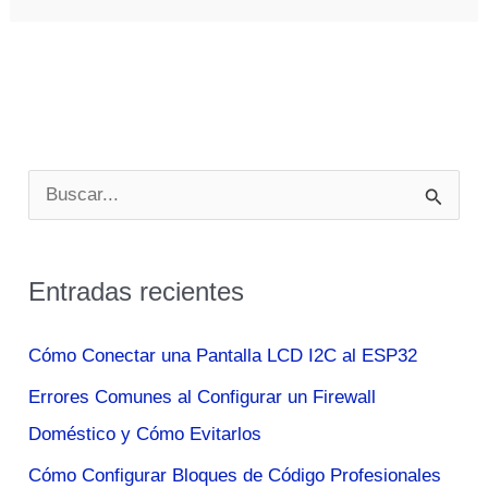
De
Telecomunicaciones
Terrestres
En
Peligro
B
Por
u
Una
s
Erupcion
Entradas recientes
c
Solar
a
Cómo Conectar una Pantalla LCD I2C al ESP32
r
Errores Comunes al Configurar un Firewall
p
Doméstico y Cómo Evitarlos
o
Cómo Configurar Bloques de Código Profesionales
r